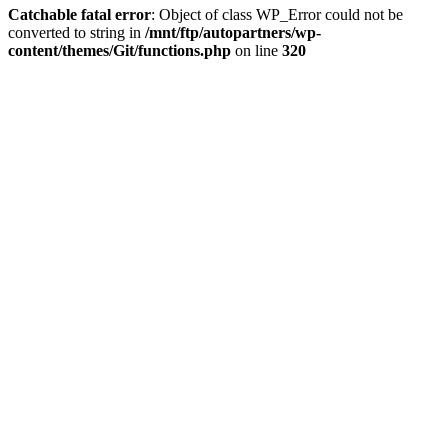
Catchable fatal error
: Object of class WP_Error could not be
converted to string in
/mnt/ftp/autopartners/wp-
content/themes/Git/functions.php
on line
320