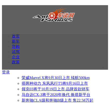
首页
新车
导购
试驾
企业
政策
登录
荣威Marvel X将9月30日上市 续航500km
搭两种动力 东风风行T5将9月16日上市
领克03将于10月19日上市 品牌首款轿车
马自达CX-3将于2020年换代 换搭新平台
新奔驰CLA级和奔驰B级上市 售22.58万起