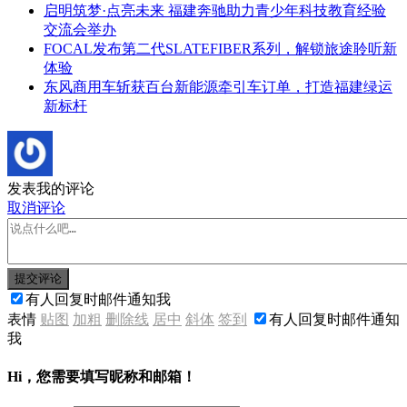
启明筑梦·点亮未来 福建奔驰助力青少年科技教育经验
交流会举办
FOCAL发布第二代SLATEFIBER系列，解锁旅途聆听新
体验
东风商用车斩获百台新能源牵引车订单，打造福建绿运
新标杆
发表我的评论
取消评论
提交评论
有人回复时邮件通知我
表情
贴图
加粗
删除线
居中
斜体
签到
有人回复时邮件通知
我
Hi，您需要填写昵称和邮箱！