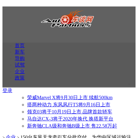
首页
新车
导购
试驾
企业
政策
登录
荣威Marvel X将9月30日上市 续航500km
搭两种动力 东风风行T5将9月16日上市
领克03将于10月19日上市 品牌首款轿车
马自达CX-3将于2020年换代 换搭新平台
新奔驰CLA级和奔驰B级上市 售22.58万起
企业
150台东风天龙牵引车分批交付，为华中区域运输注
>
>