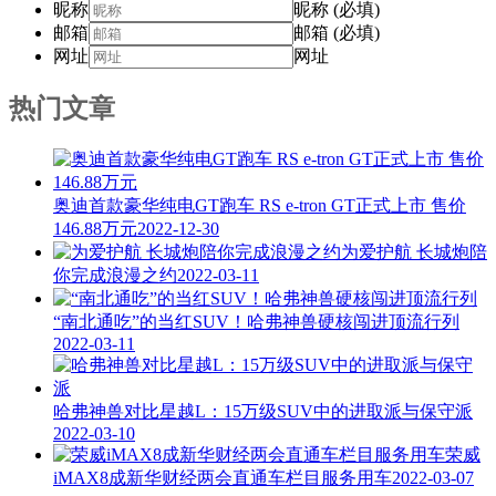
昵称
昵称 (必填)
邮箱
邮箱 (必填)
网址
网址
热门文章
奥迪首款豪华纯电GT跑车 RS e-tron GT正式上市 售价
146.88万元
2022-12-30
为爱护航 长城炮陪
你完成浪漫之约
2022-03-11
“南北通吃”的当红SUV！哈弗神兽硬核闯进顶流行列
2022-03-11
哈弗神兽对比星越L：15万级SUV中的进取派与保守派
2022-03-10
荣威
iMAX8成新华财经两会直通车栏目服务用车
2022-03-07