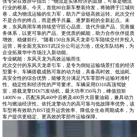
张专荣在致辞中指出：“物流是实体经济的血脉，可靠是物流
行业的根基。今天，首批80台新车整装待发，将驰骋于江城街
巷，成为物流运输的生力军，助力产业链高效运转。此次交付
不是合作的终点，而是携手共赢、逐梦新程的全新起点。未
来，东风商用车将持续坚守匠心品质、迭代升级产品、完善服
务体系，以更可靠的产品、更优质的赋能，助力合作伙伴提质
增效、稳健前行。”随着150台东风天龙牵引车陆续交付并投入
运营，将全面充实BST武汉分公司运力池，优化车队结构，为
企业拓展华中市场注入新动能。
专业赋能：东风天龙为高效运输而生
此次交付的东风天龙牵引车，是专为倒短运输场景打造的经济
型重卡。车辆搭载成熟可靠的动力链，具备高时效、低油耗、
高安全性的综合优势，能够充分满足汽车零部件运输对准时
性、稳定性和经济性的严苛要求。车辆采用D310高顶驾驶
室，搭载龙擎DDi75发动机，最大功率350马力，峰值扭矩
1400N·m，匹配东风460中后桥及400升大容量油箱，兼具动力
性与燃油经济性。依托龙擎动力的高可靠与低故障率优势，该
车型将有效助力BST提升运营效率、降低全生命周期成本，为
客户提供更稳定、更高效的零部件运输保障。