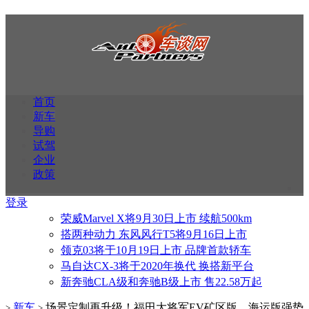
首页
新车
导购
试驾
企业
政策
登录
荣威Marvel X将9月30日上市 续航500km
搭两种动力 东风风行T5将9月16日上市
领克03将于10月19日上市 品牌首款轿车
马自达CX-3将于2020年换代 换搭新平台
新奔驰CLA级和奔驰B级上市 售22.58万起
新车
场景定制再升级！福田大将军EV矿区版、海运版强势
>
>