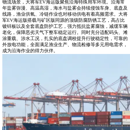
物流场景，大将军EV海运版聚焦沿海特殊用车环境。沿海常
年盐雾弥漫、高温高湿，海水与盐雾会持续侵蚀车身、底盘及
线路，渔业供氧、冷链作业也对移动供电有着高频需求。大将
军EV海运版搭载与矿区版同源的顶级防腐防锈工艺，高占比
镀锌板以及全套底盘防护工艺，强力抵抗盐雾腐蚀，减缓车辆
老化，保障恶劣天气下整车稳定运行。同时充分适配码头、滩
涂重载、涉水工况，扎实的底盘调校提升行驶稳定性，可靠的
外放电功能，全面满足渔业生产、物流检修等多元用电需求，
成为沿海作业的得力伙伴。