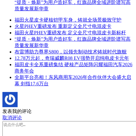
“提质・焕新”为用户造好车，红旗品牌全域进阶谱写高
质量发展新华章
福田火星皮卡硬核铠甲车身，铸就全场景极致守护
火星PHEV重磅发布 重新定义全尺寸电混皮卡
福田火星PHEV重磅发布 定义全尺寸电混皮卡新标杆
“提质・焕新”为用户造好车，红旗品牌全域进阶谱写高
质量发展新华章
布雷博助力尊界S800，以领先制动技术铸就时代旗舰
12.78万元起，奇瑞威麟R08 EV强势开启纯电皮卡元年
福田皮卡全系重磅集结 硬核产品矩阵闪耀福田汽车2026
商务年会
全新平台亮相！东风商用车2026年合作伙伴大会盛大启
幕 剑指17.6万台
发表我的评论
取消评论