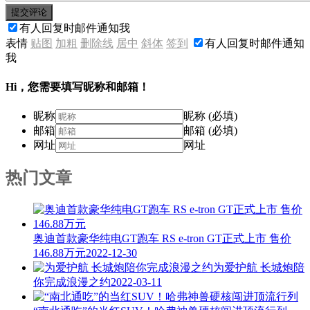
提交评论
有人回复时邮件通知我
表情
贴图
加粗
删除线
居中
斜体
签到
有人回复时邮件通知
我
Hi，您需要填写昵称和邮箱！
昵称
昵称 (必填)
邮箱
邮箱 (必填)
网址
网址
热门文章
奥迪首款豪华纯电GT跑车 RS e-tron GT正式上市 售价
146.88万元
2022-12-30
为爱护航 长城炮陪
你完成浪漫之约
2022-03-11