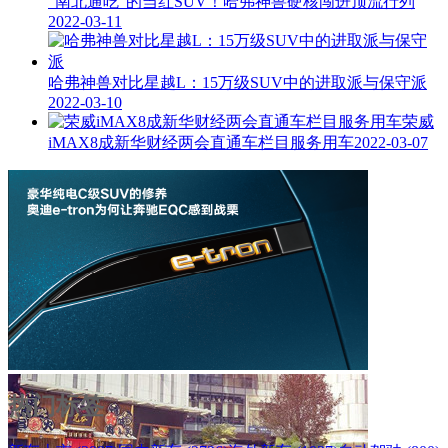
“南北通吃”的当红SUV！哈弗神兽硬核闯进顶流行列
2022-03-11
哈弗神兽对比星越L：15万级SUV中的进取派与保守派
2022-03-10
荣威
iMAX8成新华财经两会直通车栏目服务用车
2022-03-07
热门标签