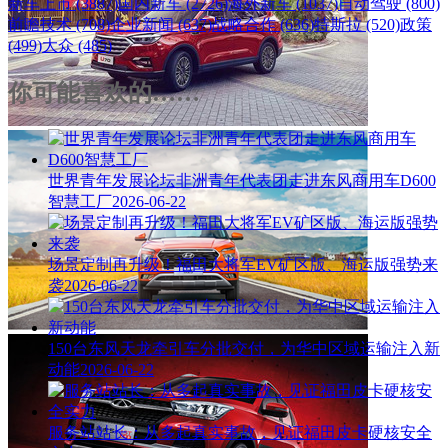
新车上市 (3887)
国内新车 (2726)
海外新车 (1037)
自动驾驶 (800)
前瞻技术 (708)
企业新闻 (637)
战略合作 (636)
特斯拉 (520)
政策
(499)
大众 (485)
你可能喜欢的……
世界青年发展论坛非洲青年代表团走进东风商用车D600
智慧工厂
2026-06-22
场景定制再升级！福田大将军EV矿区版、海运版强势来
袭
2026-06-22
150台东风天龙牵引车分批交付，为华中区域运输注入新
动能
2026-06-22
服务站站长：从多起真实事故，见证福田皮卡硬核安全