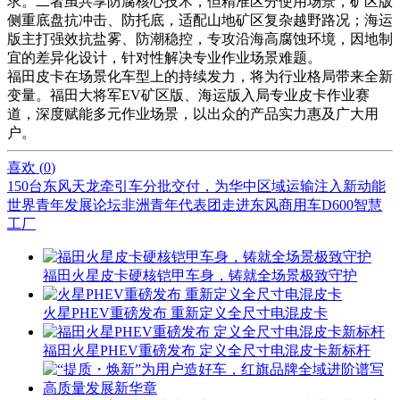
求。二者虽共享防腐核心技术，但精准区分使用场景，矿区版
侧重底盘抗冲击、防托底，适配山地矿区复杂越野路况；海运
版主打强效抗盐雾、防潮稳控，专攻沿海高腐蚀环境，因地制
宜的差异化设计，针对性解决专业作业场景难题。
福田皮卡在场景化车型上的持续发力，将为行业格局带来全新
变量。福田大将军EV矿区版、海运版入局专业皮卡作业赛
道，深度赋能多元作业场景，以出众的产品实力惠及广大用
户。
喜欢 (
0
)
150台东风天龙牵引车分批交付，为华中区域运输注入新动能
世界青年发展论坛非洲青年代表团走进东风商用车D600智慧
工厂
福田火星皮卡硬核铠甲车身，铸就全场景极致守护
火星PHEV重磅发布 重新定义全尺寸电混皮卡
福田火星PHEV重磅发布 定义全尺寸电混皮卡新标杆