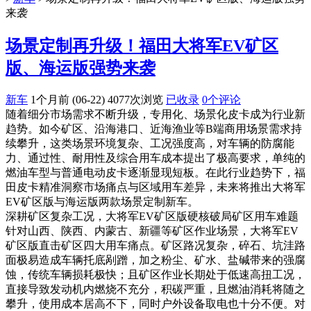
来袭
场景定制再升级！福田大将军EV矿区
版、海运版强势来袭
新车
1个月前 (06-22)
4077次浏览
已收录
0个评论
随着细分市场需求不断升级，专用化、场景化皮卡成为行业新
趋势。如今矿区、沿海港口、近海渔业等B端商用场景需求持
续攀升，这类场景环境复杂、工况强度高，对车辆的防腐能
力、通过性、耐用性及综合用车成本提出了极高要求，单纯的
燃油车型与普通电动皮卡逐渐显现短板。在此行业趋势下，福
田皮卡精准洞察市场痛点与区域用车差异，未来将推出大将军
EV矿区版与海运版两款场景定制新车。
深耕矿区复杂工况，大将军EV矿区版硬核破局矿区用车难题
针对山西、陕西、内蒙古、新疆等矿区作业场景，大将军EV
矿区版直击矿区四大用车痛点。矿区路况复杂，碎石、坑洼路
面极易造成车辆托底剐蹭，加之粉尘、矿水、盐碱带来的强腐
蚀，传统车辆损耗极快；且矿区作业长期处于低速高扭工况，
直接导致发动机内燃烧不充分，积碳严重，且燃油消耗将随之
攀升，使用成本居高不下，同时户外设备取电也十分不便。对