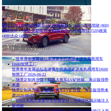
热门标签
新车上市 (3887)
国内新车 (2726)
海外新车 (1037)
自动驾驶 (800)
前瞻技术 (708)
企业新闻 (637)
战略合作 (636)
特斯拉 (520)
政策
(499)
大众 (485)
你可能喜欢的……
世界青年发展论坛非洲青年代表团走进东风商用车D600
智慧工厂
2026-06-22
场景定制再升级！福田大将军EV矿区版、海运版强势来
袭
2026-06-22
150台东风天龙牵引车分批交付，为华中区域运输注入新