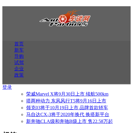
首页
新车
导购
试驾
企业
政策
登录
荣威Marvel X将9月30日上市 续航500km
搭两种动力 东风风行T5将9月16日上市
领克03将于10月19日上市 品牌首款轿车
马自达CX-3将于2020年换代 换搭新平台
新奔驰CLA级和奔驰B级上市 售22.58万起