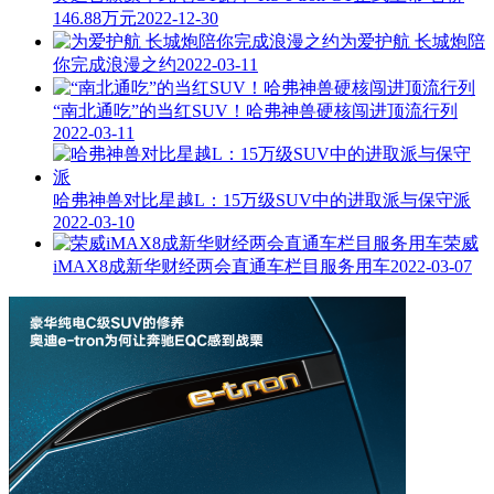
146.88万元
2022-12-30
为爱护航 长城炮陪
你完成浪漫之约
2022-03-11
“南北通吃”的当红SUV！哈弗神兽硬核闯进顶流行列
2022-03-11
哈弗神兽对比星越L：15万级SUV中的进取派与保守派
2022-03-10
荣威
iMAX8成新华财经两会直通车栏目服务用车
2022-03-07