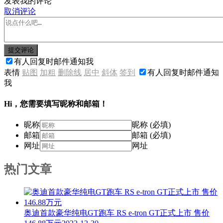
发表我的评论
取消评论
提交评论
有人回复时邮件通知我
表情
贴图
加粗
删除线
居中
斜体
签到
有人回复时邮件通知
我
Hi，您需要填写昵称和邮箱！
昵称
昵称 (必填)
邮箱
邮箱 (必填)
网址
网址
热门文章
奥迪首款豪华纯电GT跑车 RS e-tron GT正式上市 售价