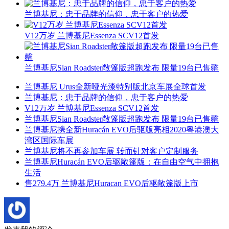
兰博基尼：忠于品牌的信仰，忠于客户的热爱
V12万岁 兰博基尼Essenza SCV12首发
兰博基尼Sian Roadster敞篷版超跑发布 限量19台已售罄
兰博基尼 Urus全新哑光漆特别版北京车展全球首发
兰博基尼：忠于品牌的信仰，忠于客户的热爱
V12万岁 兰博基尼Essenza SCV12首发
兰博基尼Sian Roadster敞篷版超跑发布 限量19台已售罄
兰博基尼携全新Huracán EVO后驱版亮相2020粤港澳大
湾区国际车展
兰博基尼将不再参加车展 转而针对客户定制服务
兰博基尼Huracán EVO后驱敞篷版：在自由空气中拥抱
生活
售279.4万 兰博基尼Huracan EVO后驱敞篷版上市