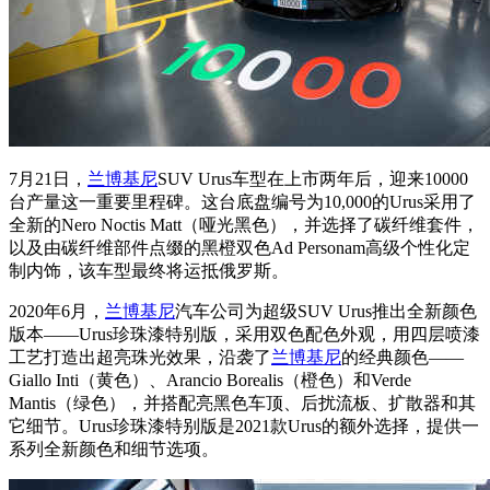
7月21日，
兰博基尼
SUV Urus车型在上市两年后，迎来10000
台产量这一重要里程碑。这台底盘编号为10,000的Urus采用了
全新的Nero Noctis Matt（哑光黑色），并选择了碳纤维套件，
以及由碳纤维部件点缀的黑橙双色Ad Personam高级个性化定
制内饰，该车型最终将运抵俄罗斯。
2020年6月，
兰博基尼
汽车公司为超级SUV Urus推出全新颜色
版本——Urus珍珠漆特别版，采用双色配色外观，用四层喷漆
工艺打造出超亮珠光效果，沿袭了
兰博基尼
的经典颜色——
Giallo Inti（黄色）、Arancio Borealis（橙色）和Verde
Mantis（绿色），并搭配亮黑色车顶、后扰流板、扩散器和其
它细节。Urus珍珠漆特别版是2021款Urus的额外选择，提供一
系列全新颜色和细节选项。