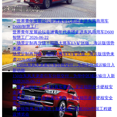
你可能喜欢的……
世界青年发展论坛非洲青年代表团走进东风商用车D600
智慧工厂
2026-06-22
场景定制再升级！福田大将军EV矿区版、海运版强势来
袭
2026-06-22
150台东风天龙牵引车分批交付，为华中区域运输注入新
动能
2026-06-22
服务站站长：从多起真实事故，见证福田皮卡硬核安全
实力
2026-06-15