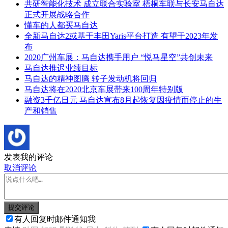
共研智能化技术 成立联合实验室 梧桐车联与长安马自达
正式开展战略合作
懂车的人都买马自达
全新马自达2或基于丰田Yaris平台打造 有望于2023年发
布
2020广州车展：马自达携手用户 “悦马星空”共创未来
马自达推迟业绩目标
马自达的精神图腾 转子发动机将回归
马自达将在2020北京车展带来100周年特别版
融资3千亿日元 马自达宣布8月起恢复因疫情而停止的生
产和销售
发表我的评论
取消评论
提交评论
有人回复时邮件通知我