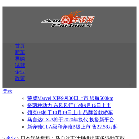
首页
新车
导购
试驾
企业
政策
登录
荣威Marvel X将9月30日上市 续航500km
搭两种动力 东风风行T5将9月16日上市
领克03将于10月19日上市 品牌首款轿车
马自达CX-3将于2020年换代 换搭新平台
新奔驰CLA级和奔驰B级上市 售22.58万起
企业
日本媒体爆料：马自达正计划推出更多混动车型
>
>