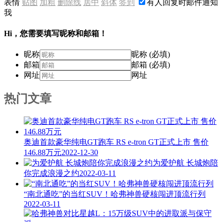
表情
贴图
加粗
删除线
居中
斜体
签到
有人回复时邮件通知
我
Hi，您需要填写昵称和邮箱！
昵称
昵称 (必填)
邮箱
邮箱 (必填)
网址
网址
热门文章
奥迪首款豪华纯电GT跑车 RS e-tron GT正式上市 售价
146.88万元
2022-12-30
为爱护航 长城炮陪
你完成浪漫之约
2022-03-11
“南北通吃”的当红SUV！哈弗神兽硬核闯进顶流行列
2022-03-11