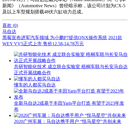
新闻》（Automotive News）曾经暗示称，该公司计划为CX-5
及以上车型规划搭载48伏六缸动力总成。
喜欢 (
0
)
马自达
黑莓宣布进军汽车领域 为小鹏P7提供QNX操作系统
2021款
WEY VV5正式上市 售价12.58-14.78万元
共研智能化技术 成立联合实验室 梧桐车联与长安马自达
正式开展战略合作
懂车的人都买马自达
全新马自达2或基于丰田Yaris平台打造 有望于2023年发
布
2020广州车展：马自达携手用户 “悦马星空”共创未来