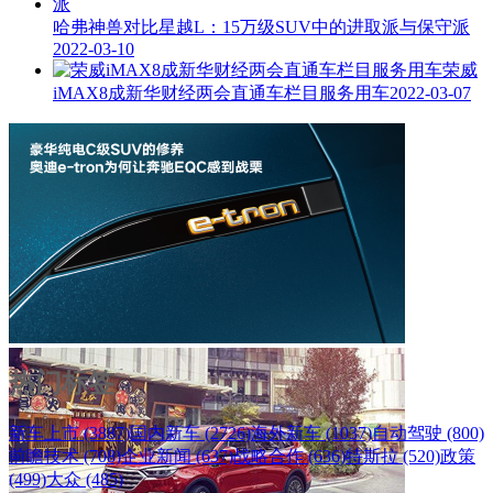
哈弗神兽对比星越L：15万级SUV中的进取派与保守派
2022-03-10
荣威
iMAX8成新华财经两会直通车栏目服务用车
2022-03-07
热门标签
新车上市 (3887)
国内新车 (2726)
海外新车 (1037)
自动驾驶 (800)
前瞻技术 (708)
企业新闻 (637)
战略合作 (636)
特斯拉 (520)
政策
(499)
大众 (485)