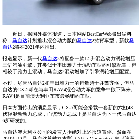
近日，据国外媒体报道，日本网站BestCarWeb曝出猛料
称，
马自达
计划推出混合动力版的
马自达
2掀背车型，新款
马
自达
2将在2021年内推出。
报道显示，新一代
马自达
2将配备一款1.5升混合动力涡轮增压
三缸汽油引擎，其类似于丰田雅力士混动车型的引擎配置，但
相较于雅力士混动，马自达2混动增加了引擎涡轮增压配置。
不过，尽管马自达2和丰田雅力士的销量趋于并驾齐驱，但马
自达的CX-5却在与丰田RAV4混合动力车的竞争中败下阵来。
RAV4是目前澳大利亚车市最畅销的车型。
日本方面传出的消息显示，CX-5可能会搭载一套新的六缸48
伏轻混动动力总成，而该动力总成正是马自达为下一代马自达
6所研发的。
马自达澳大利亚公司的发言人拒绝对上述报道置评。然而在
2019年12月，马自达总裁丸本彰（Akira Marumoto）向《汽车