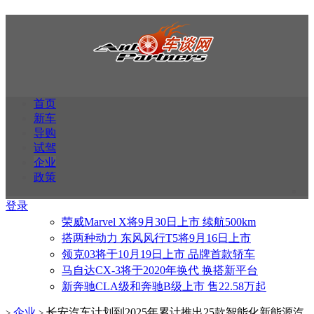
首页
新车
导购
试驾
企业
政策
登录
荣威Marvel X将9月30日上市 续航500km
搭两种动力 东风风行T5将9月16日上市
领克03将于10月19日上市 品牌首款轿车
马自达CX-3将于2020年换代 换搭新平台
新奔驰CLA级和奔驰B级上市 售22.58万起
企业
长安汽车计划到2025年累计推出25款智能化新能源汽
>
>