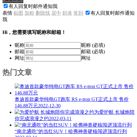
有人回复时邮件通知我
表情
贴图
加粗
删除线
居中
斜体
签到
有人回复时邮件通知
我
Hi，您需要填写昵称和邮箱！
昵称
昵称 (必填)
邮箱
邮箱 (必填)
网址
网址
热门文章
奥迪首款豪华纯电GT跑车 RS e-tron GT正式上市 售价
146.88万元
2022-12-30
为爱护航 长城炮陪
你完成浪漫之约
2022-03-11
“南北通吃”的当红SUV！哈弗神兽硬核闯进顶流行列