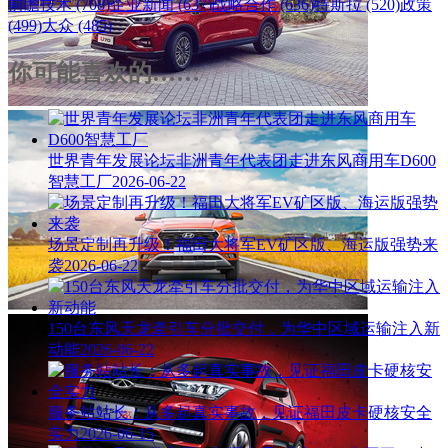
前瞻技术 (708)
企业新闻 (637)
战略合作 (636)
特斯拉 (520)
政策
(499)
大众 (485)
你可能喜欢的……
世界青年发展论坛非洲青年代表团走进东风商用车D600
智慧工厂
2026-06-22
场景定制再升级！福田大将军EV矿区版、海运版强势来
袭
2026-06-22
150台东风天龙牵引车分批交付，为华中区域运输注入新
动能
2026-06-22
服务站站长：从多起真实事故，见证福田皮卡硬核安全
实力
2026-06-15