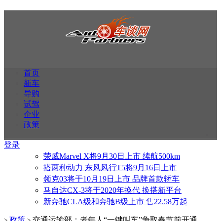
首页
新车
导购
试驾
企业
政策
登录
荣威Marvel X将9月30日上市 续航500km
搭两种动力 东风风行T5将9月16日上市
领克03将于10月19日上市 品牌首款轿车
马自达CX-3将于2020年换代 换搭新平台
新奔驰CLA级和奔驰B级上市 售22.58万起
政策
交通运输部：老年人“一键叫车”争取春节前开通
>
>