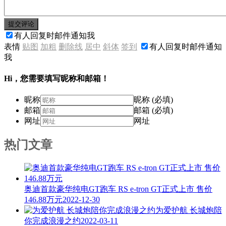
提交评论
有人回复时邮件通知我
表情
贴图
加粗
删除线
居中
斜体
签到
有人回复时邮件通知
我
Hi，您需要填写昵称和邮箱！
昵称
昵称 (必填)
邮箱
邮箱 (必填)
网址
网址
热门文章
奥迪首款豪华纯电GT跑车 RS e-tron GT正式上市 售价
146.88万元
2022-12-30
为爱护航 长城炮陪
你完成浪漫之约
2022-03-11