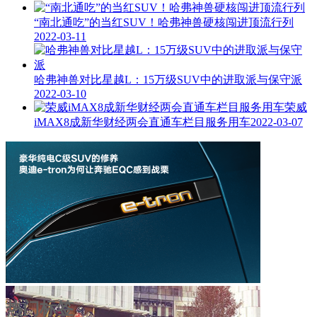
“南北通吃”的当红SUV！哈弗神兽硬核闯进顶流行列
2022-03-11
哈弗神兽对比星越L：15万级SUV中的进取派与保守派
2022-03-10
荣威
iMAX8成新华财经两会直通车栏目服务用车
2022-03-07
热门标签