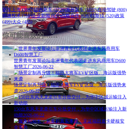
新车上市 (3887)
国内新车 (2726)
海外新车 (1037)
自动驾驶 (800)
前瞻技术 (708)
企业新闻 (637)
战略合作 (636)
特斯拉 (520)
政策
(499)
大众 (485)
你可能喜欢的……
世界青年发展论坛非洲青年代表团走进东风商用车D600
智慧工厂
2026-06-22
场景定制再升级！福田大将军EV矿区版、海运版强势来
袭
2026-06-22
150台东风天龙牵引车分批交付，为华中区域运输注入新
动能
2026-06-22