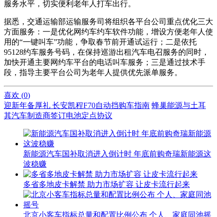
服务水平，切实便利老年人打车出行。
据悉，交通运输部运输服务司将组织各平台公司重点优化三大
方面服务：一是优化网约车约车软件功能，增设方便老年人使
用的“一键叫车”功能，争取春节前开通试运行；二是依托
95128约车服务号码，在保持巡游出租汽车电召服务的同时，
加快开通主要网约车平台的电话叫车服务；三是通过技术手
段，指导主要平台公司为老年人提供优先派单服务。
喜欢 (
0
)
迎新年备厚礼 长安凯程F70自动挡购车指南
蜂巢能源与土耳
其汽车制造商签订电池定点协议
新能源汽车国补取消进入倒计时 年底前购奇瑞新能源这
波稳赚
多省多地皮卡解禁 助力市场扩容 让皮卡流行起来
北京小客车指标总量和配置比例公布 个人、家庭同池摇