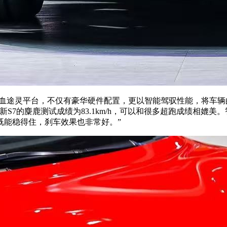
载华为满血途灵平台，不仅有豪华硬件配置，更以智能驾驭性能，将
S7的麋鹿测试成绩为83.1km/h，可以和很多超跑成绩相媲美
既能稳得住，刹车效果也非常好。”