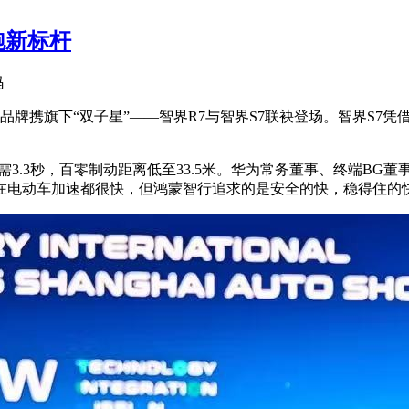
跑新标杆
码
品牌携旗下“双子星”——智界R7与智界S7联袂登场。智界S7
。
仅需3.3秒，百零制动距离低至33.5米。华为常务董事、终端BG
在电动车加速都很快，但鸿蒙智行追求的是安全的快，稳得住的快