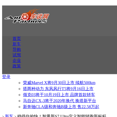
首页
新车
导购
试驾
企业
政策
登录
荣威Marvel X将9月30日上市 续航500km
搭两种动力 东风风行T5将9月16日上市
领克03将于10月19日上市 品牌首款轿车
马自达CX-3将于2020年换代 换搭新平台
新奔驰CLA级和奔驰B级上市 售22.58万起
新车
稳得住的快！智界新S7 Ultra定义智能轿跑新标杆
>
>