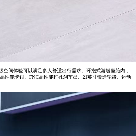
计，C+级空间体验可以满足多人舒适出行需求。环抱式游艇座舱内，
mbo高性能卡钳、FNC高性能打孔刹车盘、21英寸锻造轮毂、运动