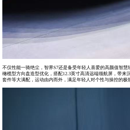
不仅性能一骑绝尘，智界S7还是备受年轻人喜爱的高颜值智慧轿跑。
橄榄型方向盘造型优化，搭配12.3英寸高清远端领航屏，带来沉浸式
套件等大满配，运动由内而外，满足年轻人对个性与操控的极