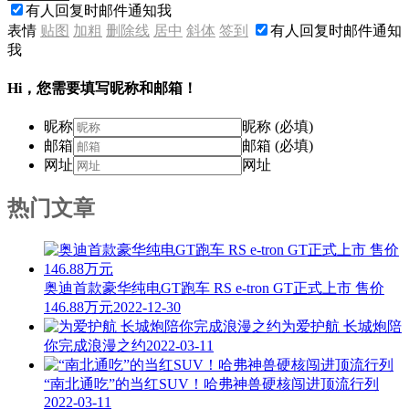
有人回复时邮件通知我
表情
贴图
加粗
删除线
居中
斜体
签到
有人回复时邮件通知
我
Hi，您需要填写昵称和邮箱！
昵称
昵称 (必填)
邮箱
邮箱 (必填)
网址
网址
热门文章
奥迪首款豪华纯电GT跑车 RS e-tron GT正式上市 售价
146.88万元
2022-12-30
为爱护航 长城炮陪
你完成浪漫之约
2022-03-11
“南北通吃”的当红SUV！哈弗神兽硬核闯进顶流行列
2022-03-11