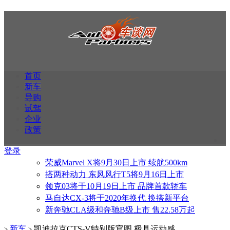
首页
新车
导购
试驾
企业
政策
登录
荣威Marvel X将9月30日上市 续航500km
搭两种动力 东风风行T5将9月16日上市
领克03将于10月19日上市 品牌首款轿车
马自达CX-3将于2020年换代 换搭新平台
新奔驰CLA级和奔驰B级上市 售22.58万起
新车
凯迪拉克CTS-V特别版官图 极具运动感
>
>