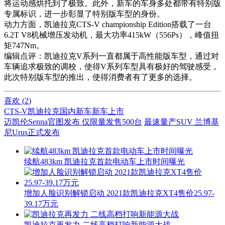
将运动感烘托到了极致。此外，新车的车身多处都带有特别版
专属标识，进一步彰显了特别版车型的身份。
动力方面，凯迪拉克CTS-V championship Edition搭载了一台
6.2T V8机械增压发动机，最大功率415kW（556Ps），峰值扭
矩747Nm。
编辑点评：凯迪拉克V系列一直都属于高性能版车型，通过对
车辆追求极致的调校，使得V系列车型具有极好的驾驶感受，
此次特别版车型的推出，使得消费者有了更多的选择。
喜欢 (
2
)
CTS-V
凯迪拉克
国内新车
新车上市
迈凯伦Senna官图发布 仅限量发售500台
最速量产SUV 兰博基
尼Urus正式发布
续航483km 凯迪拉克首款电动车上市时间曝光
增加人脸识别解锁启动 2021款凯迪拉克XT4售价25.97-
39.17万元
凯迪拉克再发力 二线高档打响新能源大战