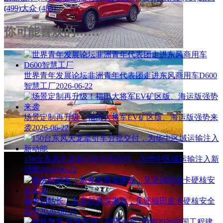
(499)
大众 (485)
你可能喜欢的……
世界青年发展论坛非洲青年代表团走进东风商用车D600
智慧工厂
2026-06-22
场景定制再升级！福田大将军EV矿区版、海运版强势来
袭
2026-06-22
150台东风天龙牵引车分批交付，为华中区域运输注入新
动能
2026-06-22
服务站站长：从多起真实事故，见证福田皮卡硬核安全
实力
2026-06-15