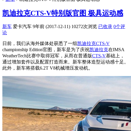
凯迪拉克CTS-V特别版官图 极具运动感
新车
爱卡汽车
9年前 (2017-12-11)
10272次浏览
已收录
0个评
论
日前，我们从海外媒体处获悉了一组
凯迪拉克
CTS-V
championship Edition官图，新车是为了庆祝
凯迪拉克
在IMSA
WeatherTech比赛中取得冠军，从而在普通版
CTS-V
基础上，
通过增加套件以及配置打造而来。新车整体造型运动感十足。
此外，新车将搭载6.2T V8机械增压发动机。