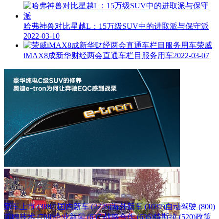
哈弗神兽对比星越L：15万级SUV中的进取派与保守派
2022-03-10
荣威
iMAX8成新华财经两会直通车栏目服务用车
2022-03-07
热门标签
新车上市 (3887)
国内新车 (2726)
海外新车 (1037)
自动驾驶 (800)
前瞻技术 (708)
企业新闻 (637)
战略合作 (636)
特斯拉 (520)
政策